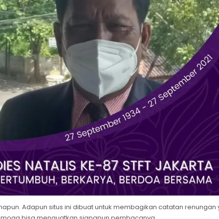
 manapun. Adapun situs ini dibuat untuk membagikan catatan renungan
semoga bisa menguatkan siapapun pembacanya.