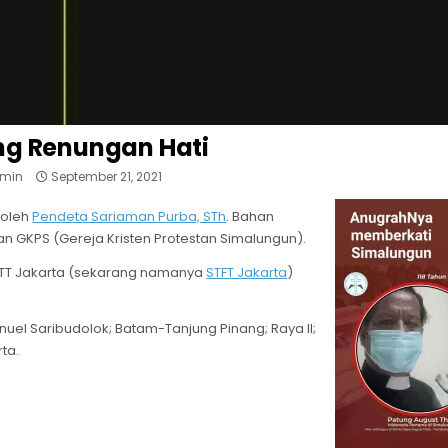
ng Renungan Hati
min
September 21, 2021
r oleh
Pendeta Sariaman Purba, STh
. Bahan
an GKPS (Gereja Kristen Protestan Simalungun).
 STT Jakarta (sekarang namanya
STFT Jakarta
)
uel Saribudolok; Batam-Tanjung Pinang; Raya II;
rta.