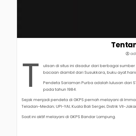
Tenta
ad
T
ulisan di situs ini disadur dari berbagai sumbe
bacaan diambil dari Susukkara, buku ayat hari
Pendeta Sariaman Purba adalah lulusan dari
pada tahun 1984.
Sejak menjadi pendeta di GKPS pernah melayani di Imman
Teladan-Medan; UPI-YAI; Kuala Bali Sergei; Distrik VII-Jaka
Saat ini aktif melayani di GKPS Bandar Lampung.