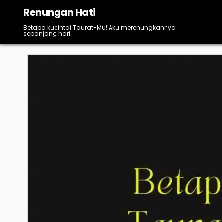
Skip
Renungan Hati
to
content
Betapa kucintai Taurat-Mu! Aku merenungkannya
sepanjang hari.