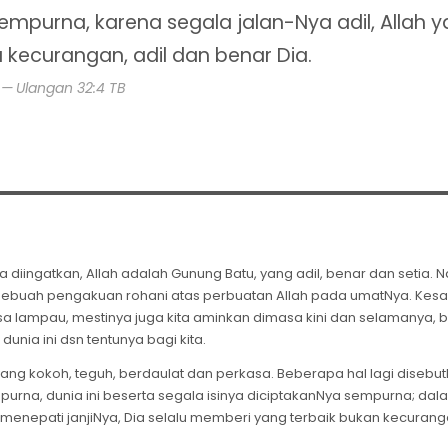
mpurna, karena segala jalan-Nya adil, Allah 
a kecurangan, adil dan benar Dia.
Ulangan 32:4 TB
a diingatkan, Allah adalah Gunung Batu, yang adil, benar dan setia. Na
n sebuah pengakuan rohani atas perbuatan Allah pada umatNya. Kesa
a lampau, mestinya juga kita aminkan dimasa kini dan selamanya,
nia ini dsn tentunya bagi kita.
ang kokoh, teguh, berdaulat dan perkasa. Beberapa hal lagi disebu
urna, dunia ini beserta segala isinya diciptakanNya sempurna; dal
 menepati janjiNya, Dia selalu memberi yang terbaik bukan kecurang