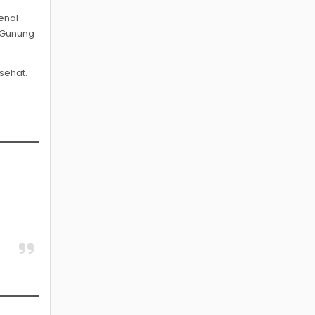
enal
h Gunung
sehat.