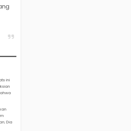
yang
ts ini
ksian
 bahwa
tkan
am
an; Dia