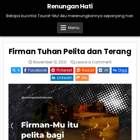
Skip
Renungan Hati
to
content
Betapa kucintai Taurat-Mu! Aku merenungkannya sepanjang hari.
Menu
Firman Tuhan Pelita dan Terang
on
November 12, 2021
Leave a Comment
Firman
Tuhan
X
Facebook
Pinterest
Reddit
VK
Digg
Pelita
dan
Linkedin
Mix
Terang