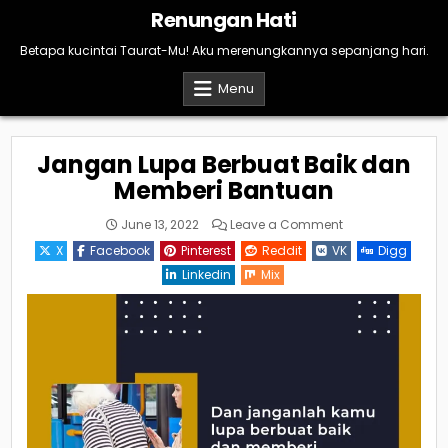
Skip
Renungan Hati
to
content
Betapa kucintai Taurat-Mu! Aku merenungkannya sepanjang hari.
Menu
Jangan Lupa Berbuat Baik dan
Memberi Bantuan
on
June 13, 2022
Leave a Comment
Jangan
Lupa
X
Facebook
Pinterest
Reddit
VK
Digg
Berbuat
Baik
Linkedin
Mix
dan
Memberi
Bantuan