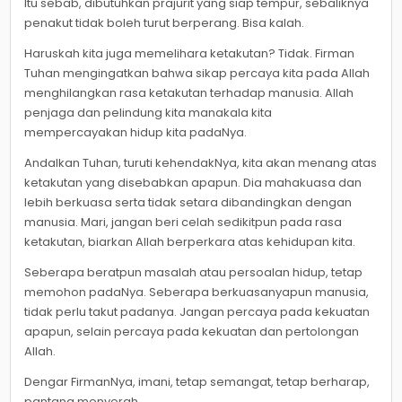
Itu sebab, dibutuhkan prajurit yang siap tempur, sebaliknya
penakut tidak boleh turut berperang. Bisa kalah.
Haruskah kita juga memelihara ketakutan? Tidak. Firman
Tuhan mengingatkan bahwa sikap percaya kita pada Allah
menghilangkan rasa ketakutan terhadap manusia. Allah
penjaga dan pelindung kita manakala kita
mempercayakan hidup kita padaNya.
Andalkan Tuhan, turuti kehendakNya, kita akan menang atas
ketakutan yang disebabkan apapun. Dia mahakuasa dan
lebih berkuasa serta tidak setara dibandingkan dengan
manusia. Mari, jangan beri celah sedikitpun pada rasa
ketakutan, biarkan Allah berperkara atas kehidupan kita.
Seberapa beratpun masalah atau persoalan hidup, tetap
memohon padaNya. Seberapa berkuasanyapun manusia,
tidak perlu takut padanya. Jangan percaya pada kekuatan
apapun, selain percaya pada kekuatan dan pertolongan
Allah.
Dengar FirmanNya, imani, tetap semangat, tetap berharap,
pantang menyerah.