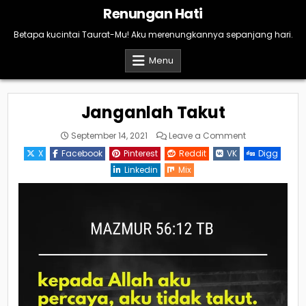
Skip
Renungan Hati
to
content
Betapa kucintai Taurat-Mu! Aku merenungkannya sepanjang hari.
Menu
Janganlah Takut
on
September 14, 2021
Leave a Comment
Janganlah
Takut
X
Facebook
Pinterest
Reddit
VK
Digg
Linkedin
Mix