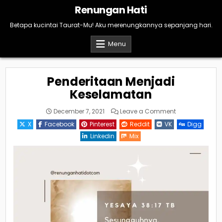
Skip
Renungan Hati
to
content
Betapa kucintai Taurat-Mu! Aku merenungkannya sepanjang hari.
Menu
Penderitaan Menjadi
Keselamatan
on
December 7, 2021
Leave a Comment
Penderitaan
Menjadi
X
Facebook
Pinterest
Reddit
VK
Digg
Keselamatan
Linkedin
Mix