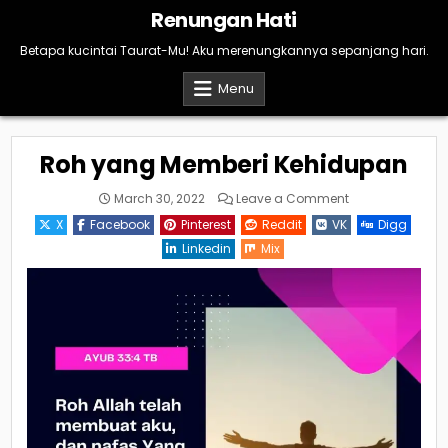
Skip
Renungan Hati
to
content
Betapa kucintai Taurat-Mu! Aku merenungkannya sepanjang hari.
Menu
Roh yang Memberi Kehidupan
on
March 30, 2022
Leave a Comment
Roh
yang
X
Facebook
Pinterest
Reddit
VK
Digg
Memberi
Kehidupan
Linkedin
Mix