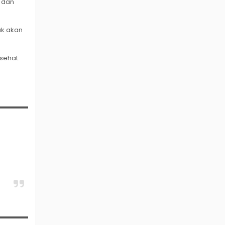
r dan
dak akan
sehat.