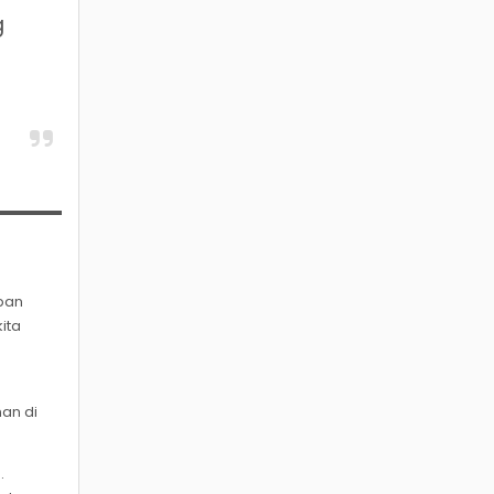
g
apan
ita
an di
.