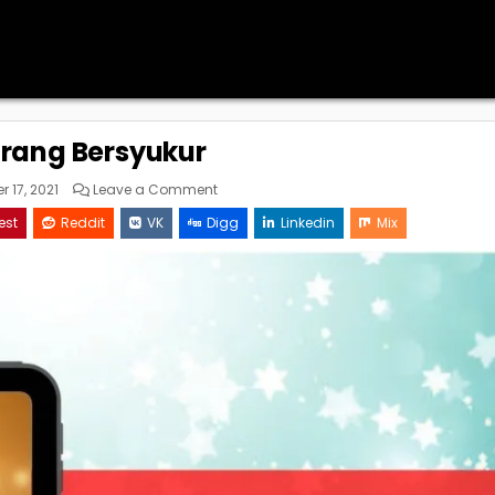
rang Bersyukur
on
 17, 2021
Leave a Comment
Sekarang
Bersyukur
est
Reddit
VK
Digg
Linkedin
Mix