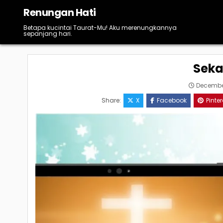
Skip
Renungan Hati
to
content
Betapa kucintai Taurat-Mu! Aku merenungkannya
sepanjang hari.
Seka
December
Share:
X
Facebook
Pinter