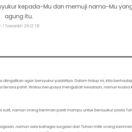
bersyukur kepada-Mu dan memuji nama-Mu yan
agung itu.
1 Tawarikh 29:13 TB
ita diingatkan agar bersyukur padaNya. Dalam hidup ini, kita berhad
a terasa pahit. Walau berupaya mengubah keadaan, namun kuasa k
sulit, namun orang beriman pasti mampu untuk bersyukur pada Tuh
ahagiaan, namun ada bahagia surgawi dari Tuhan milik orang beriman