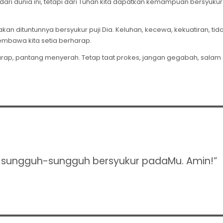
ari dunia ini, tetapi dari Tuhan kita dapatkan kemampuan bersyuku
 akan dituntunnya bersyukur puji Dia. Keluhan, kecewa, kekuatiran, ti
mbawa kita setia berharap.
arap, pantang menyerah. Tetap taat prokes, jangan gegabah, salam 
h sungguh-sungguh bersyukur padaMu. Amin!”