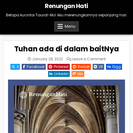
Skip
Renungan Hati
to
content
Betapa kucintai Taurat-Mu! Aku merenungkannya sepanjang hari.
Menu
Tuhan ada di dalam baitNya
on
January 28, 2022
Leave a Comment
Tuhan
ada
X
Facebook
Pinterest
Reddit
VK
Digg
di
dalam
Linkedin
Mix
baitNya