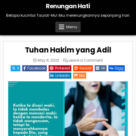
Skip
Renungan Hati
to
content
Betapa kucintai Taurat-Mu! Aku merenungkannya sepanjang hari.
Menu
Tuhan Hakim yang Adil
on
May 6, 2022
Leave a Comment
Tuhan
Hakim
X
Facebook
Pinterest
Reddit
VK
Digg
yang
Adil
Linkedin
Mix