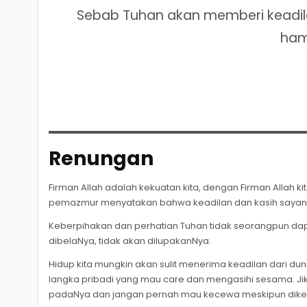
Sebab Tuhan akan memberi keadi
ham
Renungan
Firman Allah adalah kekuatan kita, dengan Firman Allah 
pemazmur menyatakan bahwa keadilan dan kasih sayang
Keberpihakan dan perhatian Tuhan tidak seorangpun da
dibelaNya, tidak akan dilupakanNya.
Hidup kita mungkin akan sulit menerima keadilan dari duni
langka pribadi yang mau care dan mengasihi sesama. Jik
padaNya dan jangan pernah mau kecewa meskipun dike