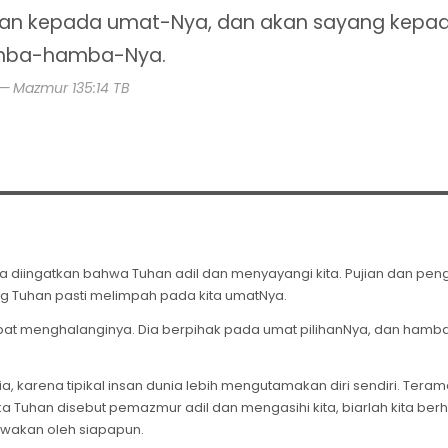
lan kepada umat-Nya, dan akan sayang kepa
ba-hamba-Nya.
Mazmur 135:14 TB
kita diingatkan bahwa Tuhan adil dan menyayangi kita. Pujian dan pe
 Tuhan pasti melimpah pada kita umatNya.
pat menghalanginya. Dia berpihak pada umat pilihanNya, dan hamb
a, karena tipikal insan dunia lebih mengutamakan diri sendiri. Teram
a Tuhan disebut pemazmur adil dan mengasihi kita, biarlah kita ber
wakan oleh siapapun.