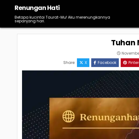
Skip
Renungan Hati
to
content
Betapa kucintai Taurat-Mu! Aku merenungkannya
sepanjang hari.
Tuhan 
November
Share:
X
Facebook
Pinter