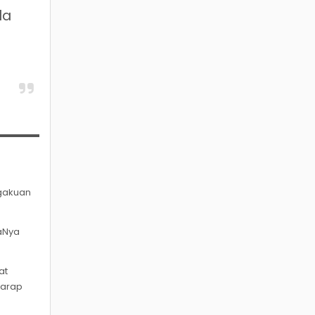
da
ngakuan
aNya
at
harap