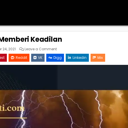
Memberi Keadilan
on
 24, 2021
Leave a Comment
Tuhan
Memberi
est
Reddit
VK
Digg
Linkedin
Mix
Keadilan