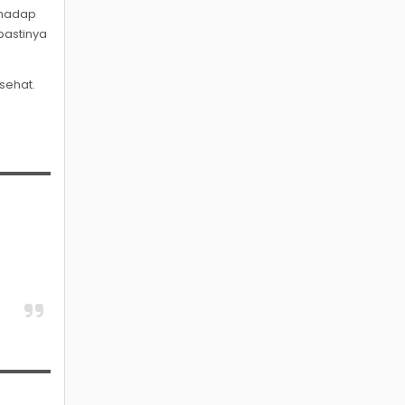
rhadap
pastinya
sehat.