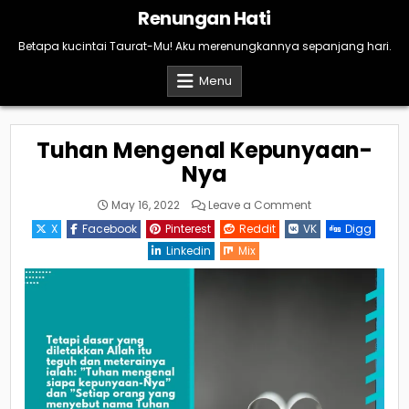
Skip
Renungan Hati
to
content
Betapa kucintai Taurat-Mu! Aku merenungkannya sepanjang hari.
Menu
Tuhan Mengenal Kepunyaan-
Nya
on
May 16, 2022
Leave a Comment
Tuhan
Mengenal
X
Facebook
Pinterest
Reddit
VK
Digg
Kepunyaan-
Nya
Linkedin
Mix