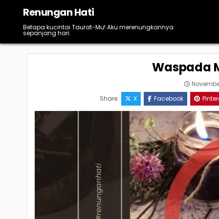
Skip
Renungan Hati
to
content
Betapa kucintai Taurat-Mu! Aku merenungkannya
sepanjang hari.
Waspada M
November
Share:
X
Facebook
Pinter