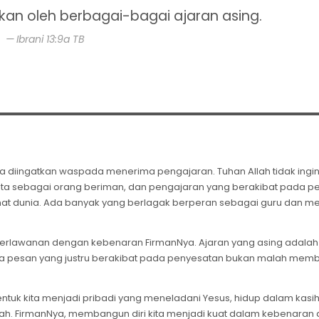
an oleh berbagai-bagai ajaran asing.
Ibrani 13:9a TB
ita diingatkan waspada menerima pengajaran. Tuhan Allah tidak ingin
 kita sebagai orang beriman, dan pengajaran yang berakibat pada p
amat dunia. Ada banyak yang berlagak berperan sebagai guru dan m
 berlawanan dengan kebenaran FirmanNya. Ajaran yang asing adalah
ma pesan yang justru berakibat pada penyesatan bukan malah mem
tuk kita menjadi pribadi yang meneladani Yesus, hidup dalam kasi
llah. FirmanNya, membangun diri kita menjadi kuat dalam kebenaran