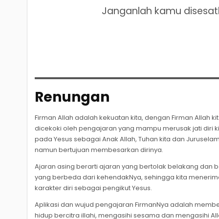
Janganlah kamu disesatk
Renungan
Firman Allah adalah kekuatan kita, dengan Firman Allah k
dicekoki oleh pengajaran yang mampu merusak jati diri
pada Yesus sebagai Anak Allah, Tuhan kita dan Jurusel
namun bertujuan membesarkan dirinya.
Ajaran asing berarti ajaran yang bertolak belakang dan
yang berbeda dari kehendakNya, sehingga kita meneri
karakter diri sebagai pengikut Yesus.
Aplikasi dan wujud pengajaran FirmanNya adalah memben
hidup bercitra illahi, mengasihi sesama dan mengasihi A