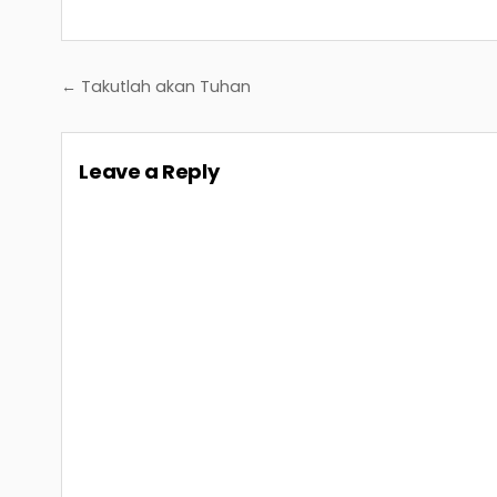
Post
← Takutlah akan Tuhan
navigation
Leave a Reply