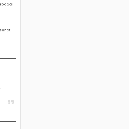
sebagai
sehat.
”