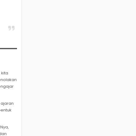
 kita
enolakan
engajar
 ajaran
bentuk
hNya,
 dan