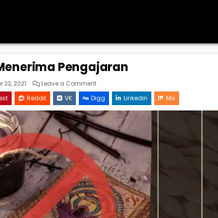
enerima Pengajaran
on
 22, 2021
Leave a Comment
Waspada
Menerima
est
Reddit
VK
Digg
Linkedin
Mix
Pengajaran