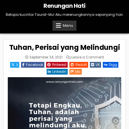
Skip
Renungan Hati
to
content
Betapa kucintai Taurat-Mu! Aku merenungkannya sepanjang hari.
Menu
Tuhan, Perisai yang Melindungi
on
September 24, 2021
Leave a Comment
Tuhan,
Perisai
X
Facebook
Pinterest
Reddit
VK
Digg
yang
Melindungi
Linkedin
Mix